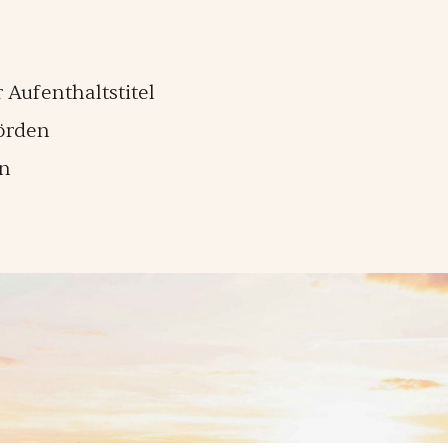
Aufenthaltstitel
hörden
en