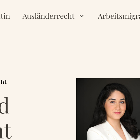
tin
Ausländerrecht
Arbeitsmigr
cht
d
ht