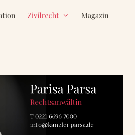
ation
Zivilrecht
Magazin
Parisa Parsa
Rechtsanwältin
T
0221 6696 7000
info@kanzlei-parsa.de