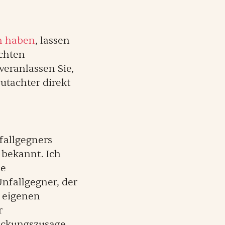
n haben
, lassen
achten
veranlassen Sie,
utachter direkt
fallgegners
 bekannt. Ich
he
nfallgegner, der
r eigenen
r
Deckungszusage