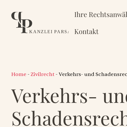
Zum
Inhalt
Ihre Rechtsanwäl
springen
Kontakt
Home
-
Zivilrecht
-
Verkehrs- und Schadensre
Verkehrs- un
Schadensrec