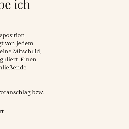
be ich
sposition
gt von jedem
 eine Mitschuld,
guliert. Einen
chließende
voranschlag bzw.
rt