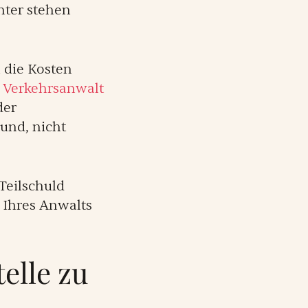
hter stehen
 die Kosten
 Verkehrsanwalt
der
rund, nicht
 Teilschuld
n Ihres Anwalts
telle zu