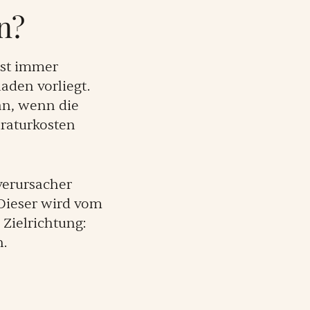
n?
ist immer
aden vorliegt.
an, wenn die
raturkosten
verursacher
Dieser wird vom
 Zielrichtung:
n.